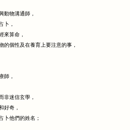
興動物溝通師，
占卜，
經來算命，
物的個性及在養育上要注意的事，
療師，
而非迷信玄學，
和好奇，
占卜他們的姓名；