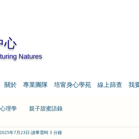
中心
turing Natures
關於
專業團隊
培甯身心學苑
線上篩查
我
心理學
親子甜蜜語錄
2025年7月23日
讀畢需時 3 分鐘