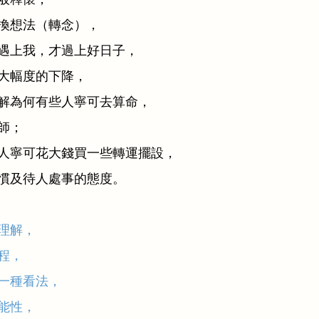
換想法（轉念），
遇上我，才過上好日子，
大幅度的下降，
解為何有些人寧可去算命，
師；
人寧可花大錢買一些轉運擺設，
慣及待人處事的態度。
理解，
程，
一種看法，
能性，