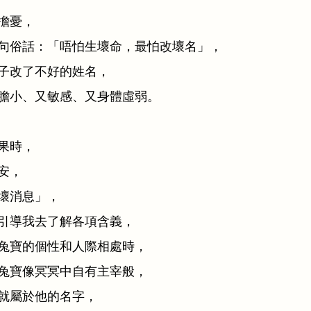
擔憂，
句俗話：「唔怕生壞命，最怕改壞名」，
子改了不好的姓名，
膽小、又敏感、又身體虛弱。
果時，
安，
壞消息」，
引導我去了解各項含義，
兔寶的個性和人際相處時，
兔寶像冥冥中自有主宰般，
就屬於他的名字，