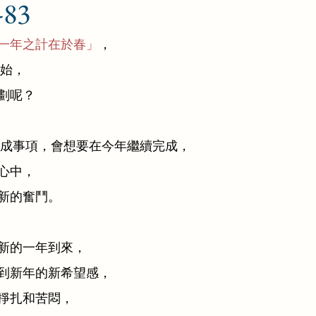
83
一年之計在於春」
，
開始，
劃呢？
未完成事項，會想要在今年繼續完成，
心中，
新的奮鬥。
新的一年到來，
到新年的新希望感，
掙扎和苦悶，