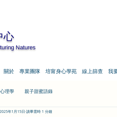
中心
turing Natures
關於
專業團隊
培甯身心學苑
線上篩查
我
心理學
親子甜蜜語錄
2025年1月15日
讀畢需時 1 分鐘