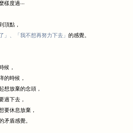
樣度過‧‧‧
到頂點，
了」、「我不想再努力下去」
的感覺。
時候，
瘁的時候，
起想放棄的念頭，
要過下去，
想要休息放棄，
的矛盾感覺。