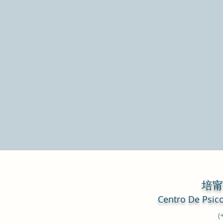
培
Centro De
Psic
(