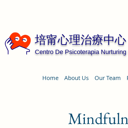
培甯心理治療中心
Centro De Psicoterapia Nurturing
Home
About Us
Our Team
Mindfuln